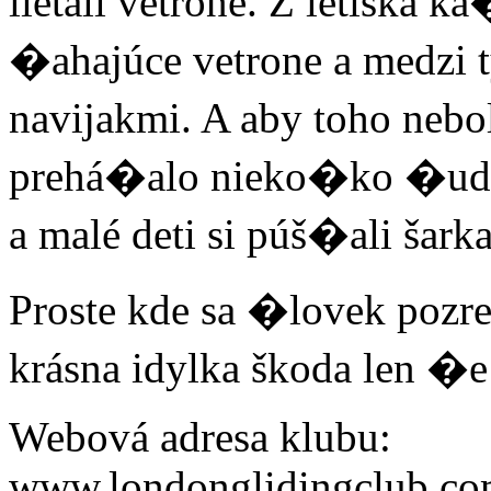
lietali vetrone. Z letiska k
�ahajúce vetrone a medzi 
navijakmi. A aby toho nebo
prehá�alo nieko�ko �udí
a malé deti si púš�ali šark
Proste kde sa �lovek pozrel
krásna idylka škoda len �e
Webová adresa klubu:
www.londonglidingclub.c