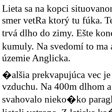
Lieta sa na kopci situovan
smer vetRa ktorý tu fúka. Te
trvá dlho do zimy. Ešte k
kumuly. Na svedomí to ma a
územie Anglicka.
�alšia prekvapujúca vec je
vzduchu. Na 400m dlhom a
svahovalo nieko�ko paragl