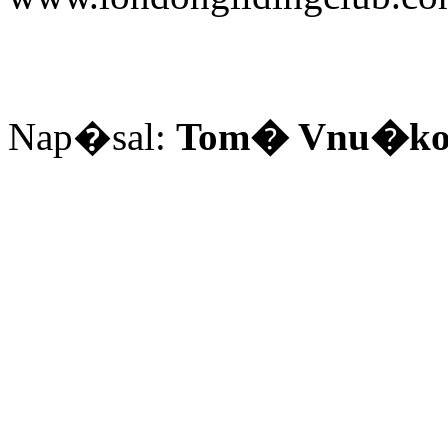
Nap�sal:
Tom� Vnu�k