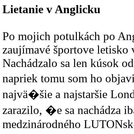
Lietanie v Anglicku
Po mojich potulkách po Ang
zaujímavé športove leti
Nachádzalo sa len kúsok od
napriek tomu som ho objavi
najvä�šie a najstaršie Lon
zarazilo, �e sa nachádza i
medzinárodného LUTONskéh