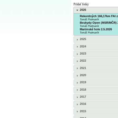
Pridať fotky
2026
Rekordných 166,17km FAI z
Tomáš Podmaník
Beskydy Open (MSR/MČR) 29
Tomáš Podmaník
Martinské hole 2.5.2026
Tomáš Podmaník
2025
2024
2023
2022
2021
2020
2019
2018
2017
2016
2015