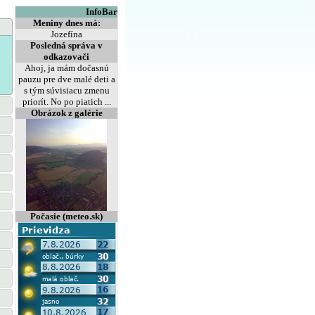
InfoBar
Meniny dnes má:
Jozefína
Posledná správa v
odkazovači
Ahoj, ja mám dočasnú
pauzu pre dve malé deti a
s tým súvisiacu zmenu
priorít. No po piatich ...
Obrázok z galérie
Počasie (meteo.sk)