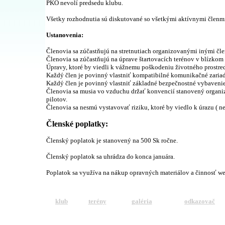
PKO nevolí predsedu klubu.
Všetky rozhodnutia sú diskutované so všetkými aktívnymi členm
Ustanovenia:
Členovia sa zúčastňujú na stretnutiach organizovanými inými čl
Členovia sa zúčastňujú na úprave štartovacích terénov v blízkom 
Úpravy, ktoré by viedli k vážnemu poškodeniu životného prostred
Každý člen je povinný vlastniť kompatibilné komunikačné zariad
Každý člen je povinný vlastniť základné bezpečnostné vybavenie 
Členovia sa musia vo vzduchu držať konvencií stanovený organ
pilotov.
Členovia sa nesmú vystavovať riziku, ktoré by viedlo k úrazu ( n
Členské poplatky:
Členský poplatok je stanovený na 500 Sk ročne.
Členský poplatok sa uhrádza do konca januára.
Poplatok sa využíva na nákup opravných materiálov a činnosť we
klub
terény
galéria
odkazovač